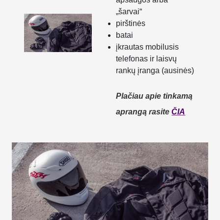
„šarvai“
pirštinės
batai
įkrautas mobilusis
telefonas ir laisvų
rankų įranga (ausinės)
Plačiau apie tinkamą
aprangą rasite
ČIA