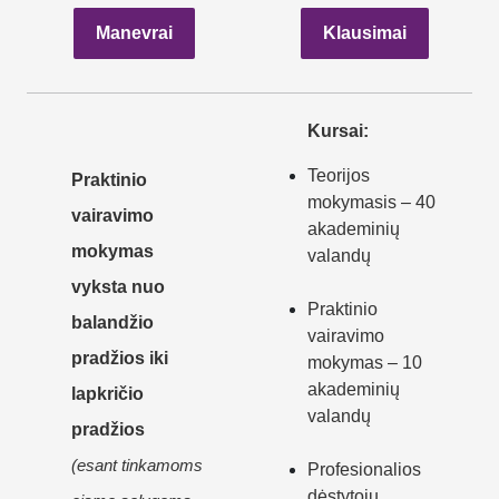
Manevrai
Klausimai
Kursai:
Teorijos
Praktinio
mokymasis – 40
vairavimo
akademinių
mokymas
valandų
vyksta nuo
Praktinio
balandžio
vairavimo
pradžios iki
mokymas – 10
akademinių
lapkričio
valandų
pradžios
(esant tinkamoms
Profesionalios
dėstytojų