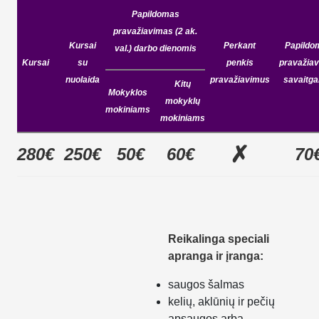
Papildomas
pravažiavimas (2 ak.
Kursai
Perkant
Papildo
val.) darbo dienomis
Kursa
i
su
penkis
pravažia
nuolaida
pravažiavimus
savaitgal
Kitų
Mokyklos
mokyklų
mokiniams
mokiniams
✗
280€
250€
50€
60€
70
Reikalinga speciali
apranga ir įranga:
saugos šalmas
kelių, aklūnių ir pečių
apsaugos arba