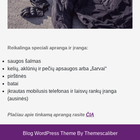
Reikalinga speciali apranga ir įranga:
saugos šalmas
kelių, aklūnių ir pečių apsaugos arba „šarvai“
pirštinės
batai
įkrautas mobilusis telefonas ir laisvų rankų įranga
(ausinės)
Plačiau apie tinkamą aprangą rasite
ČIA
Blog WordPress Theme
By Themescaliber