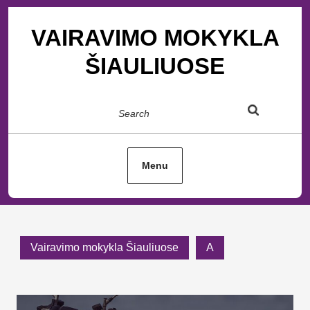
Skip
to
VAIRAVIMO MOKYKLA
content
ŠIAULIUOSE
Search
Menu
Vairavimo mokykla Šiauliuose
A