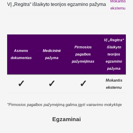
Mokantis
VĮ „Regitra“ išlaikyto teorijos egzamino pažyma
eksternu
VĮ „Regitra“
Pirmosios
išlaikyto
Asmens
Medicininė
pagalbos
teorijos
dokumentas
pažyma
pažymėjimas
egzamino
pažyma
Mokantis
✓
✓
✓
eksternu
*Pirmosios pagalbos pažymėjimą galima įgyti vairavimo mokykloje
Egzaminai