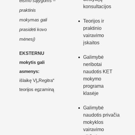
eismo sąlygoms –
konsultacijos
praktinis
mokymas gali
Teorijos ir
praktinio
prasidėti kovo
vairavimo
mėnesį)
įskaitos
EKSTERNU
Galimybė
mokytis gali
neribotai
asmenys:
naudotis KET
mokymo
išlaikę VĮ„Regitra“
programa
teorijos egzaminą
klasėje
Galimybė
naudotis privačia
mokyklos
vairavimo