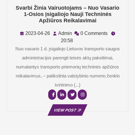
Svarbi Žinia Vairuotojams – Nuo Vasario
1-Osios Įsigaliojo Nauji Techninės
Svarbi
Apžiūros Reikalavimai
Žinia
Vairuotojams
2023-
Admin
2023-04-26
Admin
0 Comments
–
04-
20:58
Nuo
26
Nuo vasario 1 d. įsigaliojo Lietuvos transporto saugos
Vasario
administracijos parengti teisės aktų pakeitimai,
1-
Osios
numatantys transporto priemonių techninės apžiūros
Įsigaliojo
reikalavimus, – patikslinta valstybinio numerio ženklo
Nauji
Techninės
tvirtinimo {...}
Apžiūros
Facebook
Linkedin
Twitter
Instagram
Reikalavimai
VIEW
VIEW POST
POST