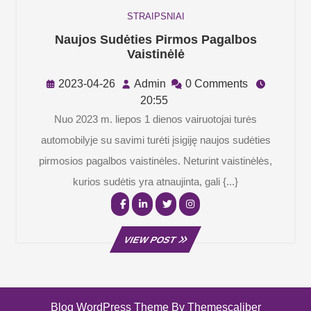
STRAIPSNIAI
Naujos Sudėties Pirmos Pagalbos
Naujos
Vaistinėlė
Sudėties
Pirmos
2023-
Admin
2023-04-26
Admin
0 Comments
Pagalbos
04-
20:55
Vaistinėlė
26
Nuo 2023 m. liepos 1 dienos vairuotojai turės
automobilyje su savimi turėti įsigiję naujos sudėties
pirmosios pagalbos vaistinėles. Neturint vaistinėlės,
kurios sudėtis yra atnaujinta, gali {...}
Facebook
Linkedin
Twitter
Instagram
VIEW
VIEW POST
POST
Blog WordPress Theme
By Themescaliber