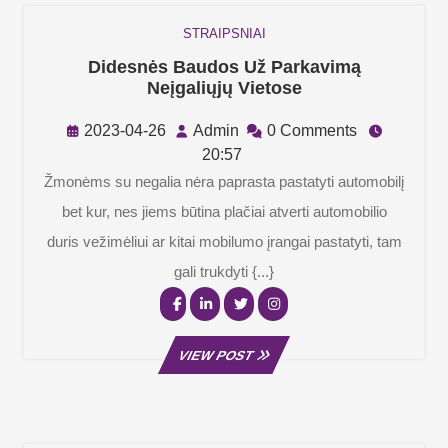
STRAIPSNIAI
Didesnės Baudos Už Parkavimą
Didesnės
Neįgaliųjų Vietose
Baudos
Už
2023-
Admin
2023-04-26
Admin
0 Comments
Parkavimą
04-
20:57
Neįgaliųjų
26
Žmonėms su negalia nėra paprasta pastatyti automobilį
Vietose
bet kur, nes jiems būtina plačiai atverti automobilio
duris vežimėliui ar kitai mobilumo įrangai pastatyti, tam
gali trukdyti {...}
Facebook
Linkedin
Twitter
Instagram
VIEW
VIEW POST
POST