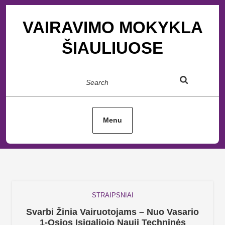
Skip
to
VAIRAVIMO MOKYKLA
content
ŠIAULIUOSE
Search
Menu
STRAIPSNIAI
Svarbi Žinia Vairuotojams – Nuo Vasario
1-Osios Įsigaliojo Nauji Techninės