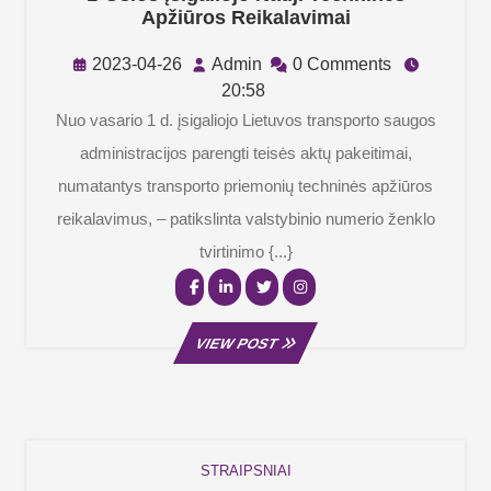
Svarbi
Apžiūros Reikalavimai
Žinia
Vairuotojams
2023-
Admin
2023-04-26
Admin
0 Comments
–
04-
20:58
Nuo
26
Nuo vasario 1 d. įsigaliojo Lietuvos transporto saugos
Vasario
administracijos parengti teisės aktų pakeitimai,
1-
Osios
numatantys transporto priemonių techninės apžiūros
Įsigaliojo
reikalavimus, – patikslinta valstybinio numerio ženklo
Nauji
Techninės
tvirtinimo {...}
Apžiūros
Facebook
Linkedin
Twitter
Instagram
Reikalavimai
VIEW
VIEW POST
POST
STRAIPSNIAI