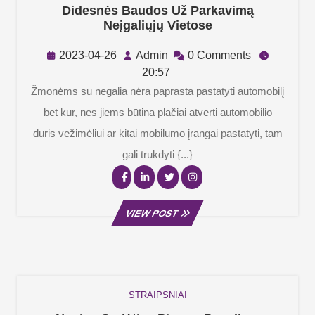
Didesnės Baudos Už Parkavimą
Didesnės
Neįgaliųjų Vietose
Baudos
Už
2023-
Admin
2023-04-26
Admin
0 Comments
Parkavimą
04-
20:57
Neįgaliųjų
26
Žmonėms su negalia nėra paprasta pastatyti automobilį
Vietose
bet kur, nes jiems būtina plačiai atverti automobilio
duris vežimėliui ar kitai mobilumo įrangai pastatyti, tam
gali trukdyti {...}
Facebook
Linkedin
Twitter
Instagram
VIEW
VIEW POST
POST
STRAIPSNIAI