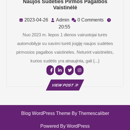
Naujos Sudėties Pirmos Pagalbos
Naujos
Vaistinėlė
Sudėties
Pirmos
2023-
Admin
2023-04-26
Admin
0 Comments
Pagalbos
04-
20:55
Vaistinėlė
26
Nuo 2023 m. liepos 1 dienos vairuotojai turės
automobilyje su savimi turėti įsigiję naujos sudėties
pirmosios pagalbos vaistinėles. Neturint vaistinėlės,
kurios sudėtis yra atnaujinta, gali {...}
Facebook
Linkedin
Twitter
Instagram
VIEW
VIEW POST
POST
Blog WordPress Theme
By Themescaliber
Powered By WordPress